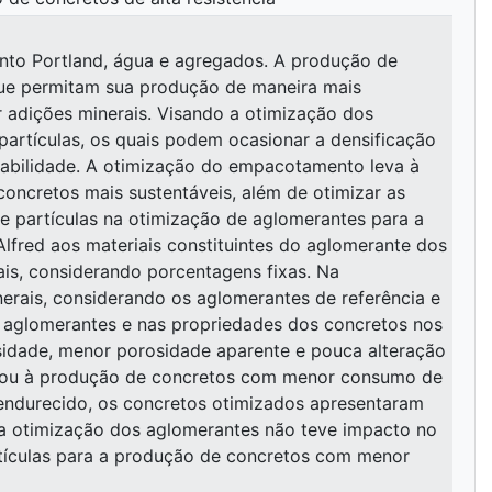
ento Portland, água e agregados. A produção de
ue permitam sua produção de maneira mais
r adições minerais. Visando a otimização dos
artículas, os quais podem ocasionar a densificação
urabilidade. A otimização do empacotamento leva à
oncretos mais sustentáveis, além de otimizar as
de partículas na otimização de aglomerantes para a
lfred aos materiais constituintes do aglomerante dos
ais, considerando porcentagens fixas. Na
nerais, considerando os aglomerantes de referência e
e aglomerantes e nas propriedades dos concretos nos
sidade, menor porosidade aparente e pouca alteração
levou à produção de concretos com menor consumo de
o endurecido, os concretos otimizados apresentaram
ue a otimização dos aglomerantes não teve impacto no
tículas para a produção de concretos com menor