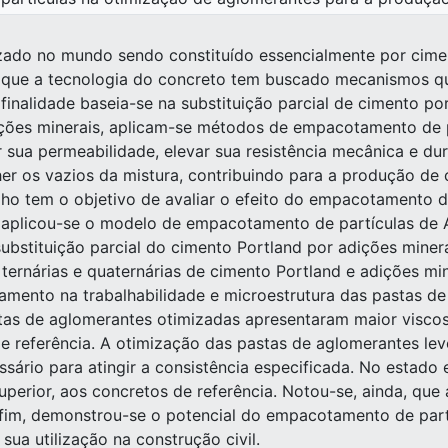
ilizado no mundo sendo constituído essencialmente por cim
a que a tecnologia do concreto tem buscado mecanismos q
finalidade baseia-se na substituição parcial de cimento po
ições minerais, aplicam-se métodos de empacotamento de p
r sua permeabilidade, elevar sua resistência mecânica e d
r os vazios da mistura, contribuindo para a produção de c
alho tem o objetivo de avaliar o efeito do empacotamento 
o, aplicou-se o modelo de empacotamento de partículas de A
ubstituição parcial do cimento Portland por adições miner
ternárias e quaternárias de cimento Portland e adições mi
amento na trabalhabilidade e microestrutura das pastas d
stas de aglomerantes otimizadas apresentaram maior visco
de referência. A otimização das pastas de aglomerantes 
ssário para atingir a consistência especificada. No estad
superior, aos concretos de referência. Notou-se, ainda, q
 fim, demonstrou-se o potencial do empacotamento de par
a utilização na construção civil.