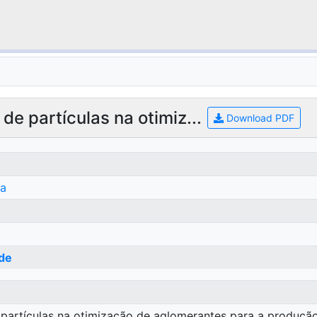
e partículas na otimiz...
Download PDF
ia
de
rtículas na otimização de aglomerantes para a produção 