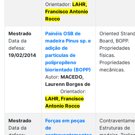
Orientador:
LAHR,
Francisco Antonio
Rocco
Mestrado
Painéis OSB de
Oriented Stran
Data da
madeira Pinus sp. e
Board, BOPP.
defesa:
adição de
Propriedades
19/02/2014
partículas de
físicas.
polipropileno
Propriedades
biorientado (BOPP)
mecânicas.
Autor:
MACEDO,
Laurenn Borges de
Orientador:
LAHR, Francisco
Antonio Rocco
Mestrado
Forças em peças
Contraventame
Data da
de
Estruturas de