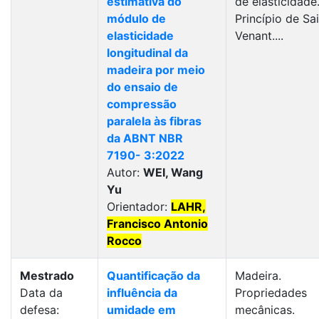
estimativa do
de elasticidade
módulo de
Princípio de Sai
elasticidade
Venant....
longitudinal da
madeira por meio
do ensaio de
compressão
paralela às fibras
da ABNT NBR
7190- 3:2022
Autor:
WEI, Wang
Yu
Orientador:
LAHR,
Francisco Antonio
Rocco
Mestrado
Quantificação da
Madeira.
Data da
influência da
Propriedades
defesa:
umidade em
mecânicas.