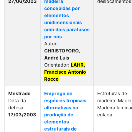
27/06/2003
madeira
deslocamentos
concebidas por
elementos
unidimensionais
com dois parafusos
por nós
Autor:
CHRISTOFORO,
André Luis
Orientador:
LAHR,
Francisco Antonio
Rocco
Mestrado
Emprego de
Estruturas de
Data da
espécies tropicais
madeira. Madei
defesa:
alternativas na
Madeira lamina
17/03/2003
produção de
colada
elementos
estruturais de