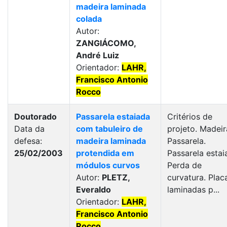
madeira laminada
colada
Autor:
ZANGIÁCOMO,
André Luiz
Orientador:
LAHR,
Francisco Antonio
Rocco
Doutorado
Passarela estaiada
Critérios de
Data da
com tabuleiro de
projeto. Madeir
defesa:
madeira laminada
Passarela.
25/02/2003
protendida em
Passarela estai
módulos curvos
Perda de
Autor:
PLETZ,
curvatura. Plac
Everaldo
laminadas p...
Orientador:
LAHR,
Francisco Antonio
Rocco