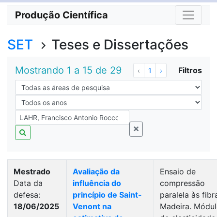
Produção Científica
SET
Teses e Dissertações
Mostrando 1 a 15 de 29
Filtros
‹
1
›
Mestrado
Avaliação da
Ensaio de
Data da
influência do
compressão
defesa:
princípio de Saint-
paralela às fibr
18/06/2025
Venont na
Madeira. Módu