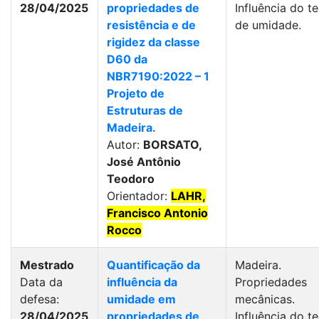
28/04/2025
propriedades de
Influência do t
resistência e de
de umidade.
rigidez da classe
D60 da
NBR7190:2022 – 1
Projeto de
Estruturas de
Madeira.
Autor:
BORSATO,
José Antônio
Teodoro
Orientador:
LAHR,
Francisco Antonio
Rocco
Mestrado
Quantificação da
Madeira.
Data da
influência da
Propriedades
defesa:
umidade em
mecânicas.
28/04/2025
propriedades de
Influência do t