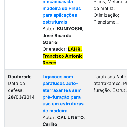
mecânicas da
Pinus; Metacril
madeira de Pinus
de metila;
para aplicações
Otimização;
estruturais
Planejame...
Autor:
KUNIYOSHI,
José Ricardo
Gabriel
Orientador:
LAHR,
Francisco Antonio
Rocco
Doutorado
Ligações com
Parafusos Auto
Data da
parafusos auto-
atarraxantes. P
defesa:
atarraxantes sem
furação. Estrutu
28/03/2014
pré-furação para
uso em estruturas
de madeira
Autor:
CALIL NETO,
Carlito