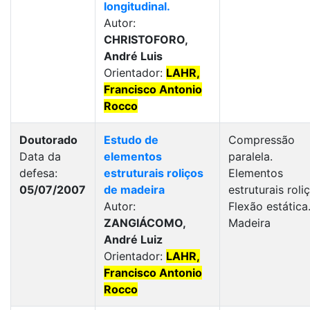
longitudinal.
Autor:
CHRISTOFORO,
André Luis
Orientador:
LAHR,
Francisco Antonio
Rocco
Doutorado
Estudo de
Compressão
Data da
elementos
paralela.
defesa:
estruturais roliços
Elementos
05/07/2007
de madeira
estruturais roli
Autor:
Flexão estática
ZANGIÁCOMO,
Madeira
André Luiz
Orientador:
LAHR,
Francisco Antonio
Rocco