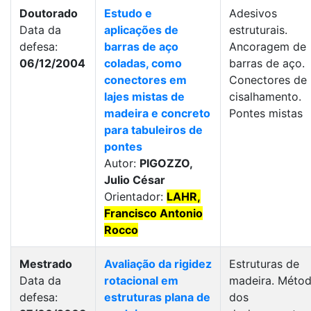
Doutorado
Estudo e
Adesivos
Data da
aplicações de
estruturais.
defesa:
barras de aço
Ancoragem de
06/12/2004
coladas, como
barras de aço.
conectores em
Conectores de
lajes mistas de
cisalhamento.
madeira e concreto
Pontes mistas
para tabuleiros de
pontes
Autor:
PIGOZZO,
Julio César
Orientador:
LAHR,
Francisco Antonio
Rocco
Mestrado
Avaliação da rigidez
Estruturas de
Data da
rotacional em
madeira. Méto
defesa:
estruturas plana de
dos