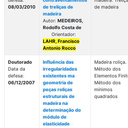
defesa:
contraventamentos
madeira. Treliç
08/03/2010
de treliças de
de madeira
madeira
Autor:
MEDEIROS,
Rodolfo Costa de
Orientador:
LAHR, Francisco
Antonio Rocco
Doutorado
Influência das
Madeira roliça.
Data da
irregularidades
Método dos
defesa:
existentes ma
Elementos Finit
06/12/2007
geometria de
Método dos
peças roliças
mínimos
estruturais de
quadrados
madeira na
determinação do
módulo de
elasticidade