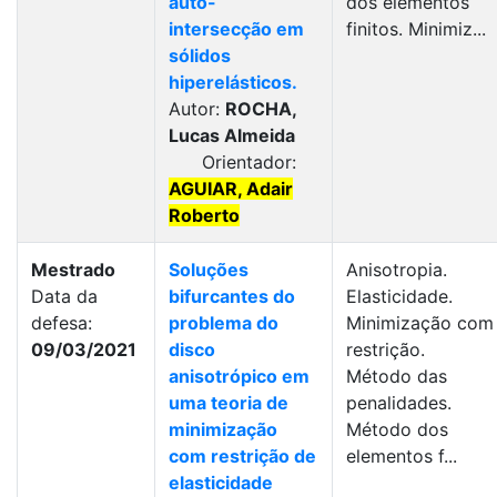
auto-
dos elementos
intersecção em
finitos. Minimiz...
sólidos
hiperelásticos.
Autor:
ROCHA,
Lucas Almeida
Orientador:
AGUIAR, Adair
Roberto
Mestrado
Soluções
Anisotropia.
Data da
bifurcantes do
Elasticidade.
defesa:
problema do
Minimização com
09/03/2021
disco
restrição.
anisotrópico em
Método das
uma teoria de
penalidades.
minimização
Método dos
com restrição de
elementos f...
elasticidade