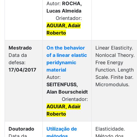
Autor:
ROCHA,
Lucas Almeida
Orientador:
AGUIAR, Adair
Roberto
Mestrado
On the behavior
Linear Elasticity.
Data da
of a linear elastic
Nonlocal Theory.
defesa:
peridynamic
Free Energy
17/04/2017
material
Function. Length
Autor:
Scale. Finite bar.
SEITENFUSS,
Micromodulus.
Alan Bourscheidt
Orientador:
AGUIAR, Adair
Roberto
Doutorado
Utilização de
Elasticidade.
Data da
métodos
Método dos