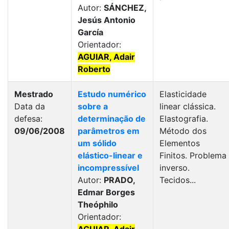
Autor:
SÁNCHEZ,
Jesús Antonio
García
Orientador:
AGUIAR, Adair
Roberto
Mestrado
Estudo numérico
Elasticidade
Data da
sobre a
linear clássica.
defesa:
determinação de
Elastografia.
09/06/2008
parâmetros em
Método dos
um sólido
Elementos
elástico-linear e
Finitos. Problema
incompressível
inverso.
Autor:
PRADO,
Tecidos...
Edmar Borges
Theóphilo
Orientador: