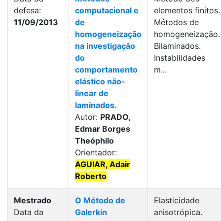
defesa:
computacional e
elementos finitos.
11/09/2013
de
Métodos de
homogeneização
homogeneização.
na investigação
Bilaminados.
do
Instabilidades
comportamento
m...
elástico não-
linear de
laminados.
Autor:
PRADO,
Edmar Borges
Theóphilo
Orientador:
AGUIAR, Adair
Roberto
Mestrado
O Método de
Elasticidade
Data da
Galerkin
anisotrópica.