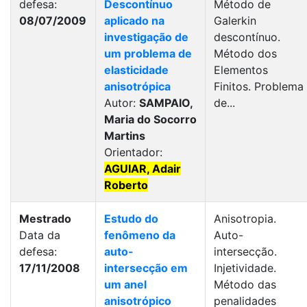
defesa:
Descontínuo
Método de
08/07/2009
aplicado na
Galerkin
investigação de
descontínuo.
um problema de
Método dos
elasticidade
Elementos
anisotrópica
Finitos. Problema
Autor:
SAMPAIO,
de...
Maria do Socorro
Martins
Orientador:
AGUIAR, Adair
Roberto
Mestrado
Estudo do
Anisotropia.
Data da
fenômeno da
Auto-
defesa:
auto-
intersecção.
17/11/2008
intersecção em
Injetividade.
um anel
Método das
anisotrópico
penalidades