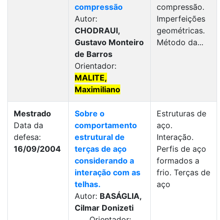
compressão
compressão.
Autor:
Imperfeições
CHODRAUI,
geométricas.
Gustavo Monteiro
Método da...
de Barros
Orientador:
MALITE,
Maximiliano
Mestrado
Sobre o
Estruturas de
Data da
comportamento
aço.
defesa:
estrutural de
Interação.
16/09/2004
terças de aço
Perfis de aço
considerando a
formados a
interação com as
frio. Terças de
telhas.
aço
Autor:
BASÁGLIA,
Cilmar Donizeti
Orientador: