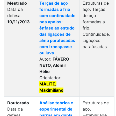
Mestrado
Terças de aço
Estruturas de
Data da
formadas a frio
aço. Terças
defesa:
com continuidade
de aço
19/11/2013
nos apoios:
formadas a
ênfase ao estudo
frio.
das ligações de
Continuidade.
alma parafusadas
Ligações
com transpasse
parafusadas.
ou luva
Autor:
FÁVERO
NETO, Alomir
Hélio
Orientador:
MALITE,
Maximiliano
Doutorado
Análise teórica e
Estruturas de
Data da
experimental de
aço.
defesa:
barras em dupla
Estabilidade