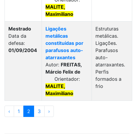
MALITE,
Maximiliano
Mestrado
Ligações
Estruturas
Data da
metálicas
metálicas.
defesa:
constituídas por
Ligações.
01/09/2004
parafusos auto-
Parafusos
atarraxantes
auto-
Autor:
FREITAS,
atarraxantes.
Márcio Felix de
Perfis
Orientador:
formados a
MALITE,
frio
Maximiliano
‹
1
2
3
›