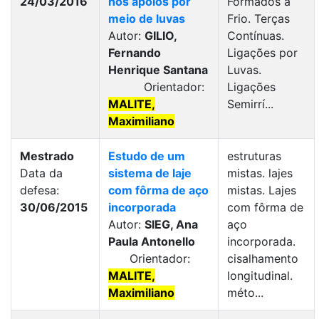
24/03/2016
nos apoios por
Formados a
meio de luvas
Frio. Terças
Autor:
GILIO,
Contínuas.
Fernando
Ligações por
Henrique Santana
Luvas.
Orientador:
Ligações
MALITE,
Semirrí...
Maximiliano
Mestrado
Estudo de um
estruturas
Data da
sistema de laje
mistas. lajes
defesa:
com fôrma de aço
mistas. Lajes
30/06/2015
incorporada
com fôrma de
Autor:
SIEG, Ana
aço
Paula Antonello
incorporada.
Orientador:
cisalhamento
MALITE,
longitudinal.
Maximiliano
méto...