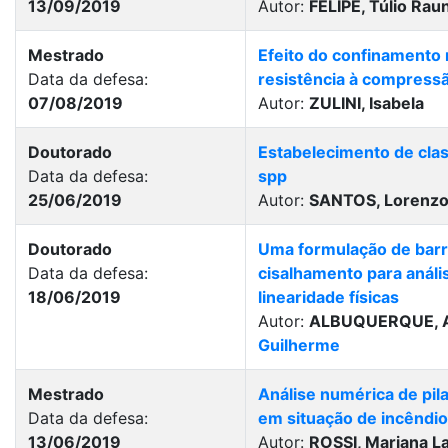
13/09/2019
Autor:
FELIPE, Túlio Rau
Mestrado
Efeito do confinamento 
Data da defesa:
resistência à compress
07/08/2019
Autor:
ZULINI, Isabela
O
Doutorado
Estabelecimento de clas
Data da defesa:
spp
25/06/2019
Autor:
SANTOS, Lorenzo
Doutorado
Uma formulação de barra
Data da defesa:
cisalhamento para anál
18/06/2019
linearidade físicas
Autor:
ALBUQUERQUE, Ar
Guilherme
Mestrado
Análise numérica de pil
Data da defesa:
em situação de incêndio
13/06/2019
Autor:
ROSSI, Mariana La