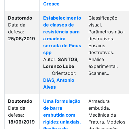
Cresce
Doutorado
Estabelecimento
Classificação
Data da
de classes de
visual.
defesa:
resistência para
Parâmetros não-
25/06/2019
a madeira
destrutivos.
serrada de Pinus
Ensaios
spp
destrutivos.
Autor:
SANTOS,
Análise
Lorenzo Lube
experimental.
Orientador:
Scanner...
DIAS, Antonio
Alves
Doutorado
Uma formulação
Armadura
Data da
de barra
embutida.
defesa:
embutida com
Mecânica da
18/06/2019
rigidez uniaxiais,
Fratura. Modelos
flexão e de
de fissuração.