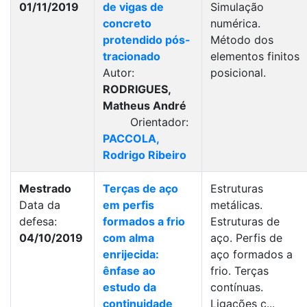
01/11/2019
de vigas de
Simulação
concreto
numérica.
protendido pós-
Método dos
tracionado
elementos finitos
Autor:
posicional.
RODRIGUES,
Matheus André
Orientador:
PACCOLA,
Rodrigo Ribeiro
Mestrado
Terças de aço
Estruturas
Data da
em perfis
metálicas.
defesa:
formados a frio
Estruturas de
04/10/2019
com alma
aço. Perfis de
enrijecida:
aço formados a
ênfase ao
frio. Terças
estudo da
contínuas.
continuidade
Ligações c...