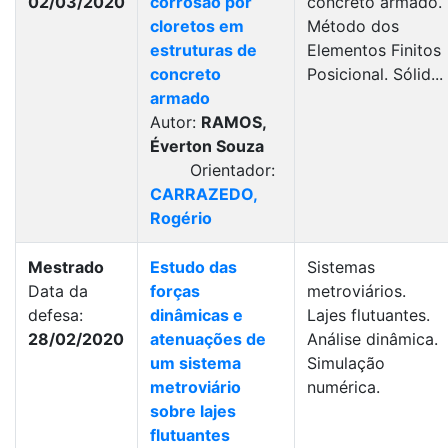
02/03/2020
corrosão por
concreto armado.
cloretos em
Método dos
estruturas de
Elementos Finitos
concreto
Posicional. Sólid...
armado
Autor:
RAMOS,
Éverton Souza
Orientador:
CARRAZEDO,
Rogério
Mestrado
Estudo das
Sistemas
Data da
forças
metroviários.
defesa:
dinâmicas e
Lajes flutuantes.
28/02/2020
atenuações de
Análise dinâmica.
um sistema
Simulação
metroviário
numérica.
sobre lajes
flutuantes