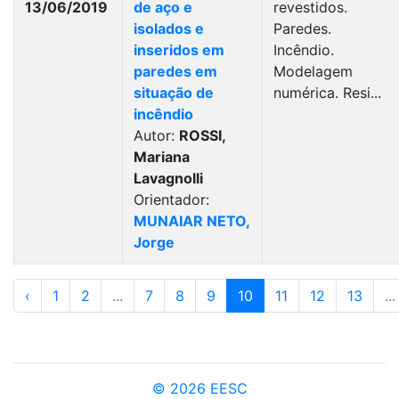
13/06/2019
de aço e
revestidos.
isolados e
Paredes.
inseridos em
Incêndio.
paredes em
Modelagem
situação de
numérica. Resi...
incêndio
Autor:
ROSSI,
Mariana
Lavagnolli
Orientador:
MUNAIAR NETO,
Jorge
‹
1
2
...
7
8
9
10
11
12
13
...
© 2026 EESC