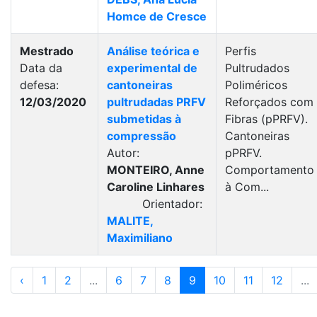
Homce de Cresce
Mestrado
Análise teórica e
Perfis
Data da
experimental de
Pultrudados
defesa:
cantoneiras
Poliméricos
12/03/2020
pultrudadas PRFV
Reforçados com
submetidas à
Fibras (pPRFV).
compressão
Cantoneiras
Autor:
pPRFV.
MONTEIRO, Anne
Comportamento
Caroline Linhares
à Com...
Orientador:
MALITE,
Maximiliano
‹
1
2
...
6
7
8
9
10
11
12
...