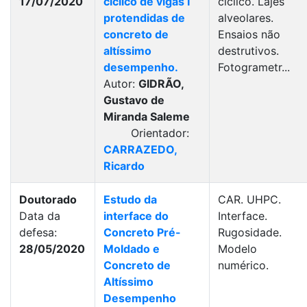
17/07/2020
cíclico de vigas I
cíclico. Lajes
protendidas de
alveolares.
concreto de
Ensaios não
altíssimo
destrutivos.
desempenho.
Fotogrametr...
Autor:
GIDRÃO,
Gustavo de
Miranda Saleme
Orientador:
CARRAZEDO,
Ricardo
Doutorado
Estudo da
CAR. UHPC.
Data da
interface do
Interface.
defesa:
Concreto Pré-
Rugosidade.
28/05/2020
Moldado e
Modelo
Concreto de
numérico.
Altíssimo
Desempenho