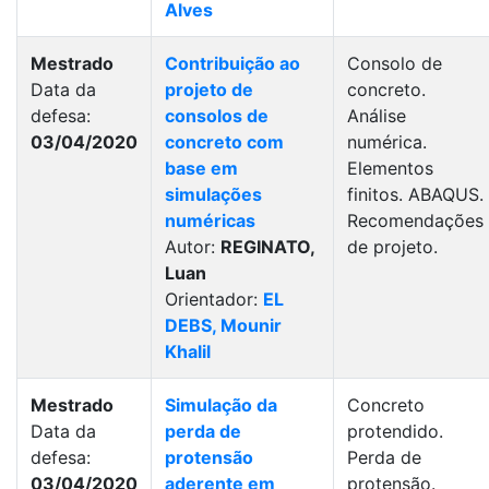
Alves
Mestrado
Contribuição ao
Consolo de
Data da
projeto de
concreto.
defesa:
consolos de
Análise
03/04/2020
concreto com
numérica.
base em
Elementos
simulações
finitos. ABAQUS.
numéricas
Recomendações
Autor:
REGINATO,
de projeto.
Luan
Orientador:
EL
DEBS, Mounir
Khalil
Mestrado
Simulação da
Concreto
Data da
perda de
protendido.
defesa:
protensão
Perda de
03/04/2020
aderente em
protensão.