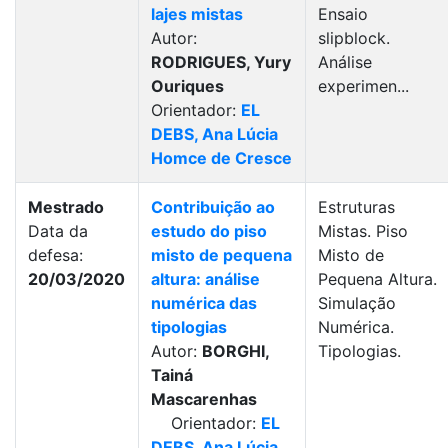
lajes mistas
Ensaio
Autor:
slipblock.
RODRIGUES, Yury
Análise
Ouriques
experimen...
Orientador:
EL
DEBS, Ana Lúcia
Homce de Cresce
Mestrado
Contribuição ao
Estruturas
Data da
estudo do piso
Mistas. Piso
defesa:
misto de pequena
Misto de
20/03/2020
altura: análise
Pequena Altura.
numérica das
Simulação
tipologias
Numérica.
Autor:
BORGHI,
Tipologias.
Tainá
Mascarenhas
Orientador:
EL
DEBS, Ana Lúcia