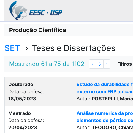
Produção Científica
SET
Teses e Dissertações
Mostrando 61 a 75 de 1102
Filtros
‹
5
›
Doutorado
Estudo da durabilidade 
Data da defesa:
externo com FRP aplica
18/05/2023
Autor:
POSTERLLI, Maria
Mestrado
Análise numérica da pro
Data da defesa:
elementos de pórtico so
20/04/2023
Autor:
TEODORO, Chiara