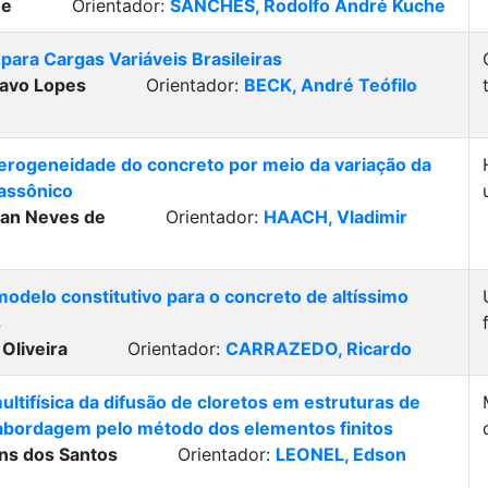
ne
Orientador:
SANCHES, Rodolfo André Kuche
para Cargas Variáveis Brasileiras
tavo Lopes
Orientador:
BECK, André Teófilo
erogeneidade do concreto por meio da variação da
rassônico
an Neves de
Orientador:
HAACH, Vladimir
odelo constitutivo para o concreto de altíssimo
s
 Oliveira
Orientador:
CARRAZEDO, Ricardo
ultifísica da difusão de cloretos em estruturas de
bordagem pelo método dos elementos finitos
ans dos Santos
Orientador:
LEONEL, Edson