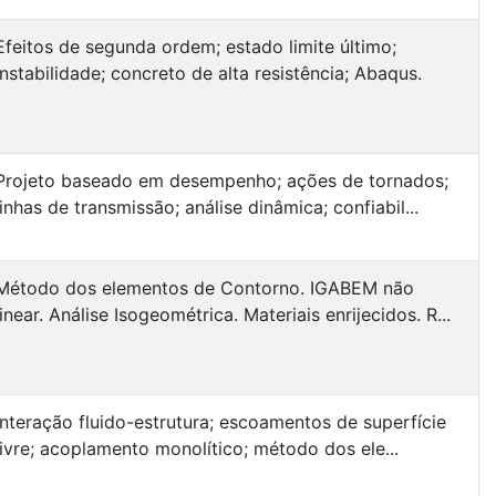
Efeitos de segunda ordem; estado limite último;
instabilidade; concreto de alta resistência; Abaqus.
Projeto baseado em desempenho; ações de tornados;
linhas de transmissão; análise dinâmica; confiabil...
Método dos elementos de Contorno. IGABEM não
linear. Análise Isogeométrica. Materiais enrijecidos. R...
Interação fluido-estrutura; escoamentos de superfície
livre; acoplamento monolítico; método dos ele...