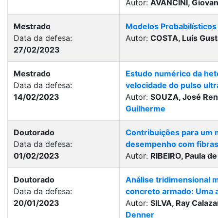
Autor:
AVANCINI, Giova
Mestrado
Modelos Probabilísticos 
Data da defesa:
Autor:
COSTA, Luís Gus
27/02/2023
Mestrado
Estudo numérico da het
Data da defesa:
velocidade do pulso ult
14/02/2023
Autor:
SOUZA, José Ren
Guilherme
Doutorado
Contribuições para um m
Data da defesa:
desempenho com fibra
01/02/2023
Autor:
RIBEIRO, Paula de
Doutorado
Análise tridimensional m
Data da defesa:
concreto armado: Uma a
20/01/2023
Autor:
SILVA, Ray Calaz
Denner