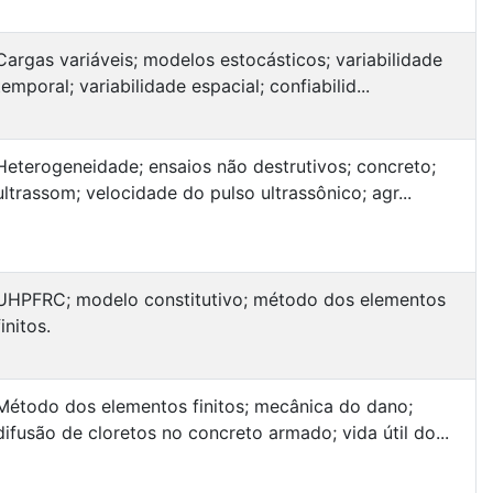
Cargas variáveis; modelos estocásticos; variabilidade
temporal; variabilidade espacial; confiabilid...
Heterogeneidade; ensaios não destrutivos; concreto;
ultrassom; velocidade do pulso ultrassônico; agr...
UHPFRC; modelo constitutivo; método dos elementos
finitos.
Método dos elementos finitos; mecânica do dano;
difusão de cloretos no concreto armado; vida útil do...